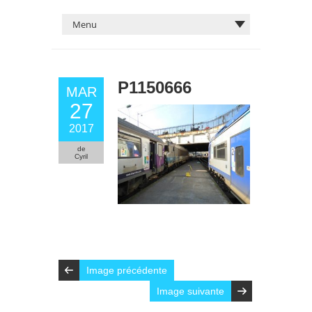
P1150666
MAR
27
2017
de
Cyril
Image précédente
Image suivante