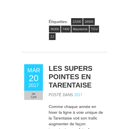
Étiquettes:
22200
26000
36300
7400
Maurienne
TGV
Z2
LES SUPERS
MAR
POINTES EN
20
TARENTAISE
2017
de
POSTÉ DANS
2017
Cyril
Comme chaque année en
hiver la ligne à voie unique de
la Tarentaise voit son trafic
augmenter de façon