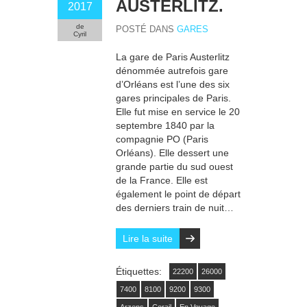
AUSTERLITZ.
2017
de
POSTÉ DANS
GARES
Cyril
La gare de Paris Austerlitz
dénommée autrefois gare
d’Orléans est l’une des six
gares principales de Paris.
Elle fut mise en service le 20
septembre 1840 par la
compagnie PO (Paris
Orléans). Elle dessert une
grande partie du sud ouest
de la France. Elle est
également le point de départ
des derniers train de nuit…
Lire la suite
Étiquettes:
22200
26000
7400
8100
9200
9300
Arzens
Corail
En Voyage