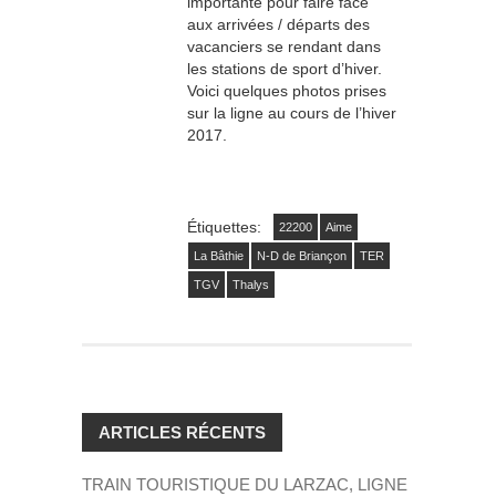
importante pour faire face
aux arrivées / départs des
vacanciers se rendant dans
les stations de sport d’hiver.
Voici quelques photos prises
sur la ligne au cours de l’hiver
2017.
Étiquettes:
22200
Aime
La Bâthie
N-D de Briançon
TER
TGV
Thalys
ARTICLES RÉCENTS
TRAIN TOURISTIQUE DU LARZAC, LIGNE