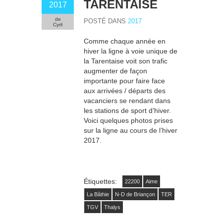
TARENTAISE
2017
de
POSTÉ DANS
2017
Cyril
Comme chaque année en
hiver la ligne à voie unique de
la Tarentaise voit son trafic
augmenter de façon
importante pour faire face
aux arrivées / départs des
vacanciers se rendant dans
les stations de sport d’hiver.
Voici quelques photos prises
sur la ligne au cours de l’hiver
2017.
Étiquettes:
22200
Aime
La Bâthie
N-D de Briançon
TER
TGV
Thalys