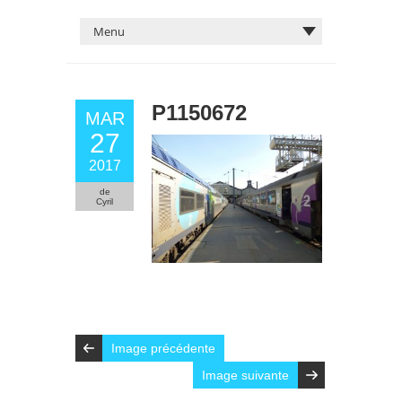
P1150672
MAR
27
2017
de
Cyril
Image précédente
Image suivante