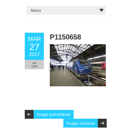
P1150658
MAR
27
2017
de
Cyril
Image précédente
Image suivante