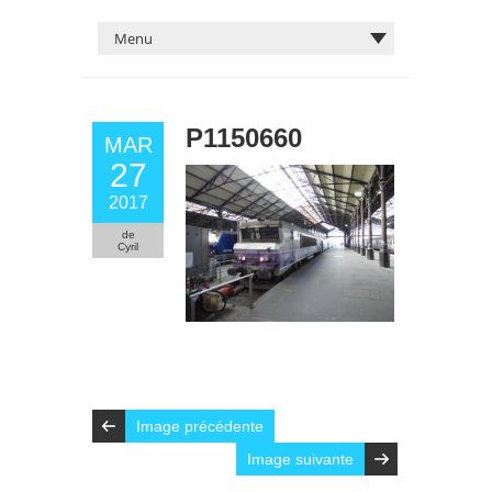
P1150660
MAR
27
2017
de
Cyril
Image précédente
Image suivante