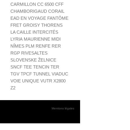
CARMILLON
CC 6500
CFF
CHAMBORIGAUD
CORAIL
EAD
EN VOYAGE
FANTÔME
FRET
GROISY THORENS
LA CAILLE
INTERCITÉS
LYRIA
MAURIENNE
MIDI
NÎMES
PLM
RENFE
RER
RGP
RIVESALTES
SLOVENSKE ŽELNICE
SNCF
TEE
TENCIN
TER
TGV
TPCF
TUNNEL
VIADUC
VOIE UNIQUE
VUTR
X2800
Z2
Mentions légales