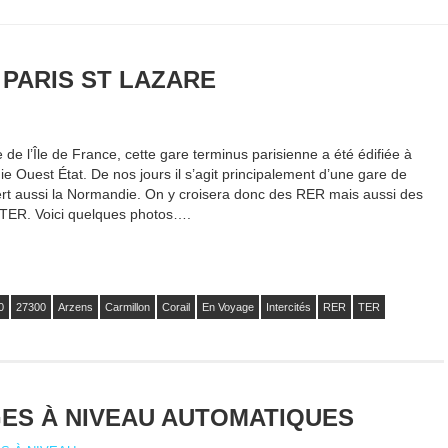
 PARIS ST LAZARE
de l’Île de France, cette gare terminus parisienne a été édifiée à
ie Ouest État. De nos jours il s’agit principalement d’une gare de
ert aussi la Normandie. On y croisera donc des RER mais aussi des
s TER. Voici quelques photos….
0
27300
Arzens
Carmillon
Corail
En Voyage
Intercités
RER
TER
ES À NIVEAU AUTOMATIQUES