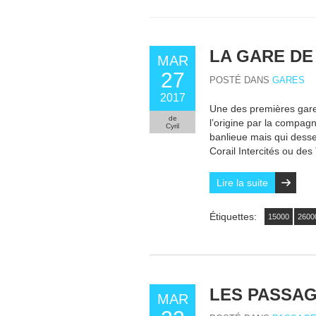
LA GARE DE
MAR
27
POSTÉ DANS
GARES
2017
Une des premières gare 
de
l’origine par la compagn
Cyril
banlieue mais qui dess
Corail Intercités ou de
Lire la suite
Étiquettes:
15000
2600
LES PASSAG
MAR