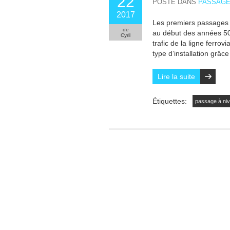
22
POSTÉ DANS
PASSAGE
2017
Les premiers passages à
de
au début des années 50.
Cyril
trafic de la ligne ferrov
type d’installation gr
Lire la suite
Étiquettes:
passage à ni