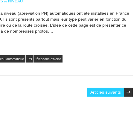
S À NIVEAU
 niveau (abréviation PN) automatiques ont été installées en France
 Ils sont présents partout mais leur type peut varier en fonction du
iaire ou de la route croisée. L’idée de cette page est de présenter ce
âce à de nombreuses photos….
veau automatique
PN
téléphone d'alerte
Articles suivants