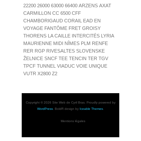
22200
26000
63000
66400
ARZENS
AXAT
CARMILLON
CC 6500
CFF
CHAMBORIGAUD
CORAIL
EAD
EN
VOYAGE
FANTÔME
FRET
GROISY
THORENS LA CAILLE
INTERCITÉS
LYRIA
MAURIENNE
MIDI
NÎMES
PLM
RENFE
RER
RGP
RIVESALTES
SLOVENSKE
ŽELNICE
SNCF
TEE
TENCIN
TER
TGV
TPCF
TUNNEL
VIADUC
VOIE UNIQUE
VUTR
X2800
Z2
Copyright © 2026 Site Web de Cyril Bras. Proudly powered by
WordPress
. BoldR design by
Iceable Themes
.
Mentions légales