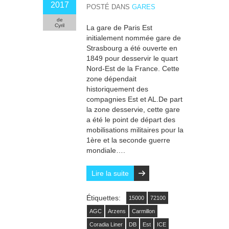
2017
POSTÉ DANS
GARES
de
Cyril
La gare de Paris Est
initialement nommée gare de
Strasbourg a été ouverte en
1849 pour desservir le quart
Nord-Est de la France. Cette
zone dépendait
historiquement des
compagnies Est et AL.De part
la zone desservie, cette gare
a été le point de départ des
mobilisations militaires pour la
1ère et la seconde guerre
mondiale….
Lire la suite
Étiquettes:
15000
72100
AGC
Arzens
Carmillon
Coradia Liner
DB
Est
ICE